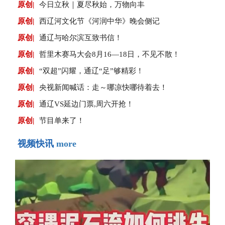
原创|
今日立秋｜夏尽秋始，万物向丰
原创|
西辽河文化节《河润中华》晚会侧记
原创|
通辽与哈尔滨互致书信！
原创|
哲里木赛马大会8月16—18日，不见不散！
原创|
“双超”闪耀，通辽“足”够精彩！
原创|
央视新闻喊话：走～哪凉快哪待着去！
原创|
通辽VS延边门票,周六开抢！
原创|
节目单来了！
视频快讯
more