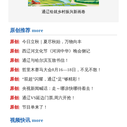
通辽绘就乡村振兴新画卷
原创推荐
more
原创|
今日立秋｜夏尽秋始，万物向丰
原创|
西辽河文化节《河润中华》晚会侧记
原创|
通辽与哈尔滨互致书信！
原创|
哲里木赛马大会8月16—18日，不见不散！
原创|
“双超”闪耀，通辽“足”够精彩！
原创|
央视新闻喊话：走～哪凉快哪待着去！
原创|
通辽VS延边门票,周六开抢！
原创|
节目单来了！
视频快讯
more