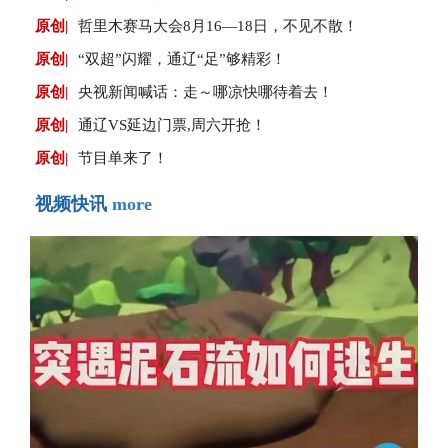
原创|
哲里木赛马大会8月16—18日，不见不散！
原创|
“双超”闪耀，通辽“足”够精彩！
原创|
央视新闻喊话：走～哪凉快哪待着去！
原创|
通辽VS延边门票,周六开抢！
原创|
节目单来了！
视频快讯
more