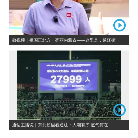
微视频｜祖国正北方，亮丽内蒙古——这里是，通辽街
通达主播说｜东北超里看通辽：人潮有序 底气何在