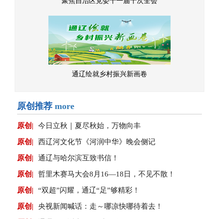
聚焦自治区党委十一届十次全会
通辽绘就乡村振兴新画卷
原创推荐
more
原创|
今日立秋｜夏尽秋始，万物向丰
原创|
西辽河文化节《河润中华》晚会侧记
原创|
通辽与哈尔滨互致书信！
原创|
哲里木赛马大会8月16—18日，不见不散！
原创|
“双超”闪耀，通辽“足”够精彩！
原创|
央视新闻喊话：走～哪凉快哪待着去！