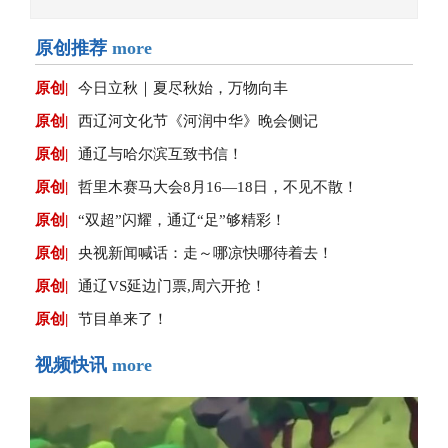
原创推荐
more
原创|
今日立秋｜夏尽秋始，万物向丰
原创|
西辽河文化节《河润中华》晚会侧记
原创|
通辽与哈尔滨互致书信！
原创|
哲里木赛马大会8月16—18日，不见不散！
原创|
“双超”闪耀，通辽“足”够精彩！
原创|
央视新闻喊话：走～哪凉快哪待着去！
原创|
通辽VS延边门票,周六开抢！
原创|
节目单来了！
视频快讯
more