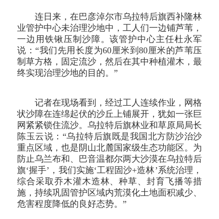
连日来，在巴彦淖尔市乌拉特后旗西补隆林
业管护中心未治理沙地中，工人们一边铺芦苇，
一边用铁锹压制沙障。该管护中心主任杜永军
说：“我们先用长度为60厘米到80厘米的芦苇压
制草方格，固定流沙，然后在其中种植灌木，最
终实现治理沙地的目的。”
记者在现场看到，经过工人连续作业，网格
状沙障在连绵起伏的沙丘上铺展开，犹如一张巨
网紧紧锁住流沙。乌拉特后旗林业和草原局局长
陈玉云说：“乌拉特后旗既是我国北方防沙治沙
重点区域，也是阴山北麓国家级生态功能区。为
防止乌兰布和、巴音温都尔两大沙漠在乌拉特后
旗‘握手’，我们实施‘工程固沙+造林’系统治理，
综合采取乔木灌木造林、种草、封育飞播等措
施，持续巩固管护区域内荒漠化土地面积减少、
危害程度降低的良好态势。”