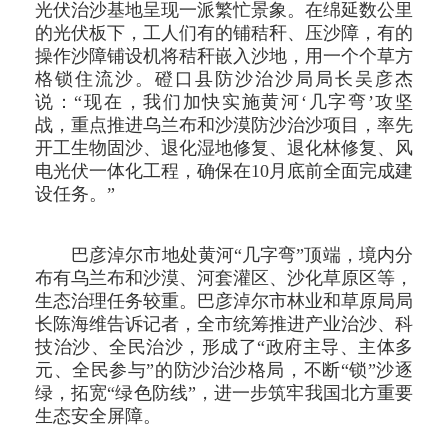
光伏治沙基地呈现一派繁忙景象。在绵延数公里
的光伏板下，工人们有的铺秸秆、压沙障，有的
操作沙障铺设机将秸秆嵌入沙地，用一个个草方
格锁住流沙。磴口县防沙治沙局局长吴彦杰
说：“现在，我们加快实施黄河‘几字弯’攻坚
战，重点推进乌兰布和沙漠防沙治沙项目，率先
开工生物固沙、退化湿地修复、退化林修复、风
电光伏一体化工程，确保在10月底前全面完成建
设任务。”
巴彦淖尔市地处黄河“几字弯”顶端，境内分
布有乌兰布和沙漠、河套灌区、沙化草原区等，
生态治理任务较重。巴彦淖尔市林业和草原局局
长陈海维告诉记者，全市统筹推进产业治沙、科
技治沙、全民治沙，形成了“政府主导、主体多
元、全民参与”的防沙治沙格局，不断“锁”沙逐
绿，拓宽“绿色防线”，进一步筑牢我国北方重要
生态安全屏障。