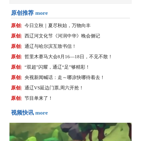
原创推荐
more
原创|
今日立秋｜夏尽秋始，万物向丰
原创|
西辽河文化节《河润中华》晚会侧记
原创|
通辽与哈尔滨互致书信！
原创|
哲里木赛马大会8月16—18日，不见不散！
原创|
“双超”闪耀，通辽“足”够精彩！
原创|
央视新闻喊话：走～哪凉快哪待着去！
原创|
通辽VS延边门票,周六开抢！
原创|
节目单来了！
视频快讯
more