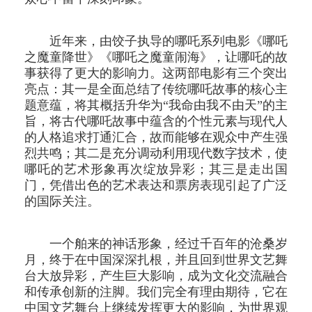
近年来，由饺子执导的哪吒系列电影《哪吒
之魔童降世》《哪吒之魔童闹海》，让哪吒的故
事获得了更大的影响力。这两部电影有三个突出
亮点：其一是全面总结了传统哪吒故事的核心主
题意蕴，将其概括升华为“我命由我不由天”的主
旨，将古代哪吒故事中蕴含的个性元素与现代人
的人格追求打通汇合，故而能够在观众中产生强
烈共鸣；其二是充分调动利用现代数字技术，使
哪吒的艺术形象再次绽放异彩；其三是走出国
门，凭借出色的艺术表达和票房表现引起了广泛
的国际关注。
一个舶来的神话形象，经过千百年的沧桑岁
月，终于在中国深深扎根，并且回到世界文艺舞
台大放异彩，产生巨大影响，成为文化交流融合
和传承创新的注脚。我们完全有理由期待，它在
中国文艺舞台上继续发挥更大的影响，为世界观