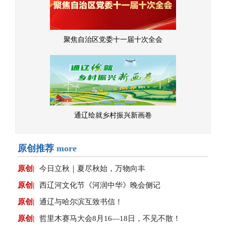
聚焦自治区党委十一届十次全会
通辽绘就乡村振兴新画卷
原创推荐
more
原创|
今日立秋｜夏尽秋始，万物向丰
原创|
西辽河文化节《河润中华》晚会侧记
原创|
通辽与哈尔滨互致书信！
原创|
哲里木赛马大会8月16—18日，不见不散！