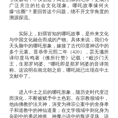
广泛关注的社会文化现象。哪吒故事缘何火
爆“出圈”？要回答这个问题，绕不开文学角度的
溯源探流。
实际上，妇孺皆知的哪吒故事，是外来文化
与中国文化融合而成的产物。具体来说，我们今
天头脑中的哪吒形象，嫁接了古代印度神话中的
多个元素。晋恭帝元熙二年（420），昙无谶所
译印度马鸣著《佛所行赞》记载：“毗沙门天
王，生那罗鸠婆。”哪吒即是那罗鸠婆的音译简
称。这说明在南北朝之前，哪吒就已出现在中土
文献中了。
进入中土之后的哪吒形象，随历史时代变迁
而演化，不断被赋予中土色彩。在宗教领域中，
他由佛教护法天神，演变为禅宗公案中的舍身孝
子和道教中的神仙道童；在文学领域中则化身为
杂剧中的勇武神将、神魔小说中的叛逆灵珠、说