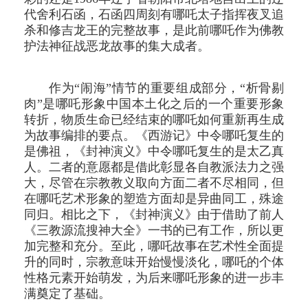
代舍利石函，石函四周刻有哪吒太子指挥夜叉追
杀和修吉龙王的完整故事，是此前哪吒作为佛教
护法神征战恶龙故事的集大成者。
作为“闹海”情节的重要组成部分，“析骨剔
肉”是哪吒形象中国本土化之后的一个重要形象
转折，物质生命已经结束的哪吒如何重新再生成
为故事编排的要点。《西游记》中令哪吒复生的
是佛祖，《封神演义》中令哪吒复生的是太乙真
人。二者的意愿都是借此彰显各自教派法力之强
大，尽管在宗教教义取向方面二者不尽相同，但
在哪吒艺术形象的塑造方面却是异曲同工，殊途
同归。相比之下，《封神演义》由于借助了前人
《三教源流搜神大全》一书的已有工作，所以更
加完整和充分。至此，哪吒故事在艺术性全面提
升的同时，宗教意味开始慢慢淡化，哪吒的个体
性格元素开始萌发，为后来哪吒形象的进一步丰
满奠定了基础。