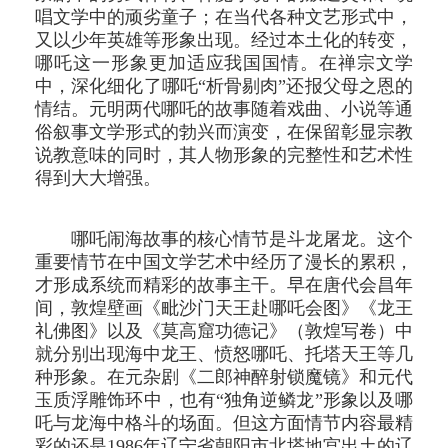
唱文学中的顽劣童子；在当代各种文艺形式中，
又以少年英雄等形象出现。经过本土化的转变，
哪吒这一形象更加适应我国国情。在禅宗文学
中，深化细化了哪吒“析骨剔肉”还报父母之恩的
情结。元明两代哪吒的故事随着戏曲、小说等通
俗叙事文学形式的勃兴而演变，在保留彰显宗教
说教意味的同时，其人物形象的完整性和艺术性
得到大大增强。
哪吒闹海故事的核心情节是斗龙屠龙。这个
重要情节在中国文学艺术中经历了漫长的累积，
才形成系统而精彩的故事主干。早在唐代会昌年
间，敦煌壁画《毗沙门天王赴哪吒会图》《龙王
礼佛图》以及《莫高窟功德记》（敦煌写卷）中
就分别出现海中龙王、愤怒哪吒、托塔天王等几
种形象。在元杂剧《二郎神醉射锁魔镜》和元代
玉质浮雕饰环中，也有“独角逆鳞龙”形象以及哪
吒与龙海中格斗的场面。但这方面情节内容最精
彩的还是1986年辽宁省朝阳市北塔地宫出土的辽