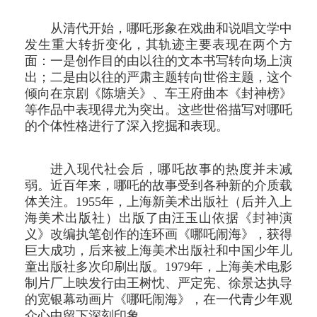
从清代开始，哪吒形象在戏曲和说唱文学中
发生重大转折变化，其轨迹主要表现在两个方
面：一是创作目的由以往的文本书写转向场上演
出；二是由以往的严肃主题转向世俗主题，这个
倾向在京剧《陈塘关》、车王府曲本《封神榜》
等作品中表现得尤为突出。这些世俗描写对哪吒
的个体性格进行了深入挖掘和表现。
进入现代社会后，哪吒故事的热度并未减
弱。近百年来，哪吒的故事受到各种新的介质载
体关注。1955年，上海新美术出版社（后并入上
海美术出版社）出版了由汪玉山依据《封神演
义》改编执笔创作的连环画《哪吒闹海》，获得
巨大成功，后来被上海美术出版社和中国少年儿
童出版社多次印刷出版。1979年，上海美术电影
制片厂上映发行由王树忱、严定宪、徐景达执导
的宽银幕动画片《哪吒闹海》，在一代青少年观
众心中留下深刻印象。