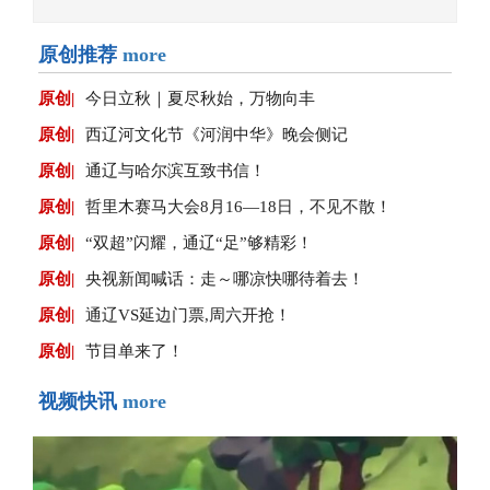
原创推荐
more
原创|
今日立秋｜夏尽秋始，万物向丰
原创|
西辽河文化节《河润中华》晚会侧记
原创|
通辽与哈尔滨互致书信！
原创|
哲里木赛马大会8月16—18日，不见不散！
原创|
“双超”闪耀，通辽“足”够精彩！
原创|
央视新闻喊话：走～哪凉快哪待着去！
原创|
通辽VS延边门票,周六开抢！
原创|
节目单来了！
视频快讯
more