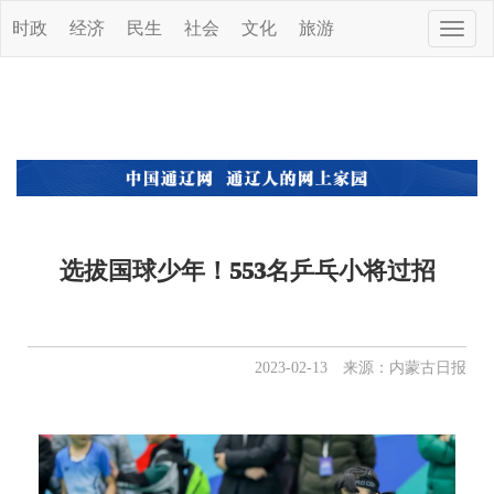
时政
经济
民生
社会
文化
旅游
Toggle
naviga
选拔国球少年！553名乒乓小将过招
2023-02-13 来源：内蒙古日报