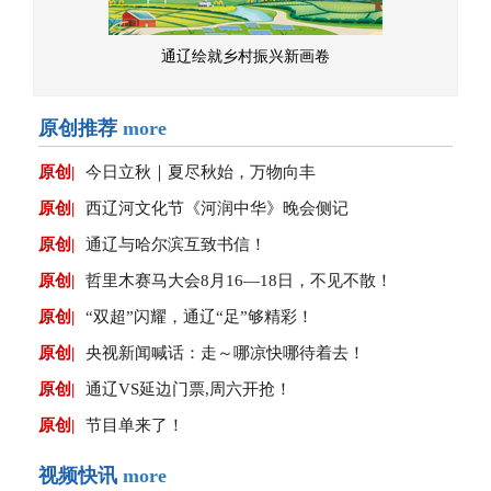
通辽绘就乡村振兴新画卷
原创推荐
more
原创|
今日立秋｜夏尽秋始，万物向丰
原创|
西辽河文化节《河润中华》晚会侧记
原创|
通辽与哈尔滨互致书信！
原创|
哲里木赛马大会8月16—18日，不见不散！
原创|
“双超”闪耀，通辽“足”够精彩！
原创|
央视新闻喊话：走～哪凉快哪待着去！
原创|
通辽VS延边门票,周六开抢！
原创|
节目单来了！
视频快讯
more