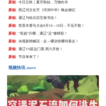
原创|
今日立秋｜夏尽秋始，万物向丰
原创|
西辽河文化节《河润中华》晚会侧记
原创|
通辽与哈尔滨互致书信！
原创|
哲里木赛马大会8月16—18日，不见不散！
原创|
“双超”闪耀，通辽“足”够精彩！
原创|
央视新闻喊话：走～哪凉快哪待着去！
原创|
通辽VS延边门票,周六开抢！
原创|
节目单来了！
视频快讯
more