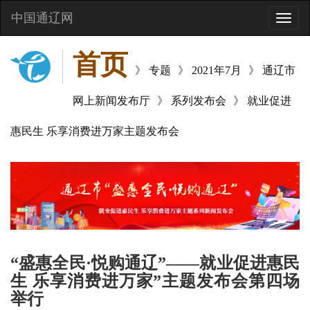
中国通辽网
Toggle
naviga
首页
》
专题
》
2021年7月
》
通辽市
网上新闻发布厅
》
系列发布会
》
就业促进
惠民生 乐享消费进万家主题发布会
“盛惠全民·悦购通辽”——就业促进惠民
生 乐享消费进万家”主题发布会第四场
举行