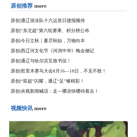
原创推荐
more
原创|
通辽游泳队十六运首日捷报频传
原创|
“东北超”第六轮赛果、积分榜公布
原创|
今日立秋｜夏尽秋始，万物向丰
原创|
西辽河文化节《河润中华》晚会侧记
原创|
通辽与哈尔滨互致书信！
原创|
哲里木赛马大会8月16—18日，不见不散！
原创|
“双超”闪耀，通辽“足”够精彩！
原创|
央视新闻喊话：走～哪凉快哪待着去！
视频快讯
more